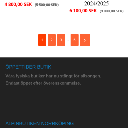
2024/2025
4 800,00 SEK
5 500,00 SEK
6 100,00 SEK
9 000,00 SEK
1
2
3
...
6
ÖPPETTIDER BUTIK
Våra fysiska butiker har nu stängt för säsongen.
Endast öppet efter överenskommelse.
ALPINBUTIKEN NORRKÖPING