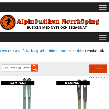
Hem
»
<i class="fa fa-skiing" aria-hidden="true"></i> Skidor
»
Produktsök
Filter
Nollställ filter