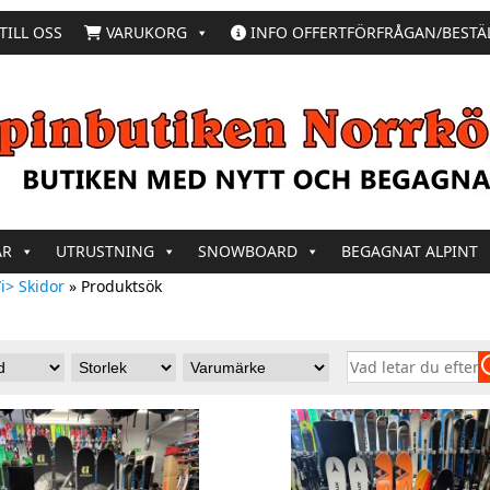
TILL OSS
VARUKORG
INFO OFFERTFÖRFRÅGAN/BESTÄ
AR
UTRUSTNING
SNOWBOARD
BEGAGNAT ALPINT
i> Skidor
»
Produktsök