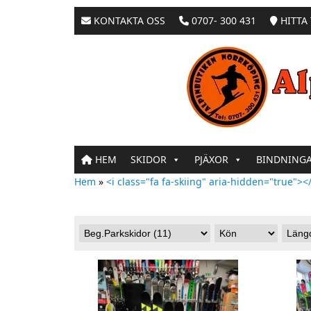
KONTAKTA OSS
0707- 300 431
HITTA 
HEM
SKIDOR
PJÄXOR
BINDNING
Hem
»
<i class="fa fa-skiing" aria-hidden="true"></