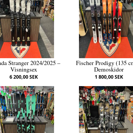
da Stranger 2024/2025 –
Fischer Prodigy (135 c
Visningsex
Demoskidor
6 200,00 SEK
1 800,00 SEK