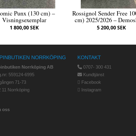
omic Punx (130 cm) –
Rossignol Sender Free 10
Visningsexemplar
cm) 2025/2026 – Demos
1 800,00 SEK
5 200,00 SEK
PINBUTIKEN NORRKÖPING
KONTAKT
pinbutiken Norrköping AB
0707- 300 431
.nr: 559124-6995
Kundtjänst
gången 71-73
Facebook
 11 Norrköping
Instagram
 oss