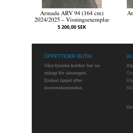
Armada ARV 94 (164 cm)
At
2024/2025 – Visningsexemplar
5 200,00 SEK
ÖPPETTIDER BUTIK
AL
Våra fysiska butiker har nu
Al
stängt för säsongen.
Org
Endast öppet efter
Rå
överenskommelse.
602
Om