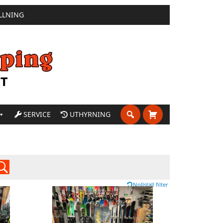
LLNING
SERVICE
UTHYRNING
Nollställ filter