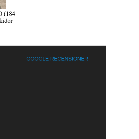
0 (184
kidor
GOOGLE RECENSIONER