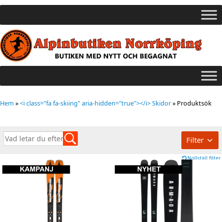
Hem
»
<i class="fa fa-skiing" aria-hidden="true"></i> Skidor
»
Produktsök
Filter
Nollställ filter