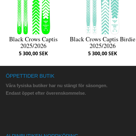
Black Crows Captis
Black Crows Captis Birdie
2025/2026
2025/2026
5 300,00 SEK
5 300,00 SEK
ÖPPETTIDER BUTIK
Våra fysiska butiker har nu stängt för säsongen.
Endast öppet efter överenskommelse.
ALPINBUTIKEN NORRKÖPING