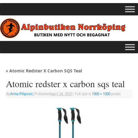
«
Atomic Redster X Carbon SQS Teal
Atomic redster x carbon sqs teal
By
Anna Pilipovic
|
Published
april 24, 2025
|
Full size is
1000 × 1000
pixels