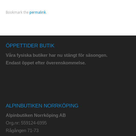
Bookmark the
permalink
.
ÖPPETTIDER BUTIK
Våra fysiska butiker har nu stängt för säsongen.
Endast öppet efter överenskommelse.
ALPINBUTIKEN NORRKÖPING
Alpinbutiken Norrköping AB
Org.nr: 559124-6995
Rågången 71-73