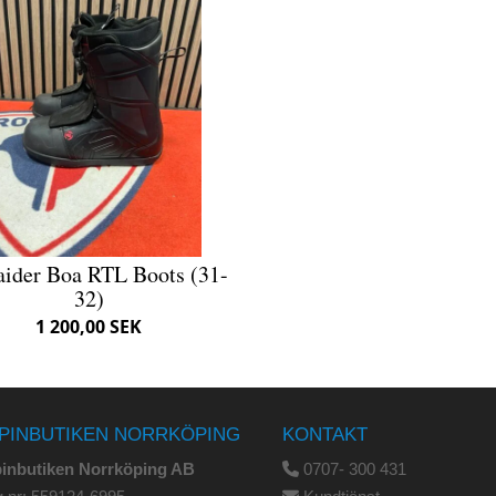
ider Boa RTL Boots (31-
32)
1 200,00 SEK
PINBUTIKEN NORRKÖPING
KONTAKT
pinbutiken Norrköping AB
0707- 300 431