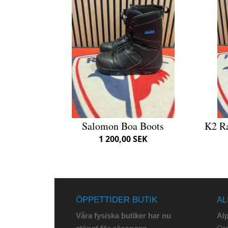
Salomon Boa Boots
K2 Ra
1 200,00 SEK
ÖPPETTIDER BUTIK
AL
Våra fysiska butiker har nu
Al