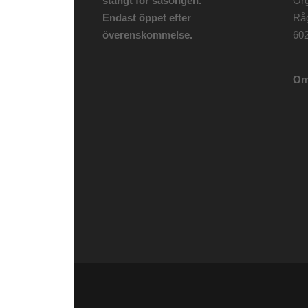
stängt för säsongen.
Org
Endast öppet efter
Rå
överenskommelse.
602
Om