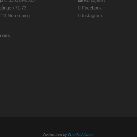
.nr: 559124-6995
Kundtjänst
gången 71-73
Facebook
 11 Norrköping
Instagram
 oss
Customized by
CreativeAlliance