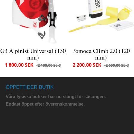
G3 Alpinist Universal (130
Pomoca Climb 2.0 (120
mm)
mm)
1 800,00 SEK
2 200,00 SEK
2 100,00 SEK
2 600,00 SEK
ÖPPETTIDER BUTIK
Våra fysiska butiker har nu stängt för säsongen.
Endast öppet efter överenskommelse.