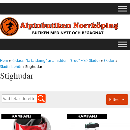
Hem
»
<i class="fa fa-skiing" aria-hidden="true"></i> Skidor
»
Skidor
»
Skidtillbehör
»
Stighudar
Stighudar
Filter