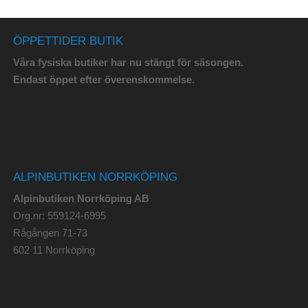
ÖPPETTIDER BUTIK
Våra fysiska butiker har nu stängt för säsongen.
Endast öppet efter överenskommelse.
ALPINBUTIKEN NORRKÖPING
Alpinbutiken Norrköping AB
Org.nr: 559124-6995
Rågången 71-73
602 11 Norrköping