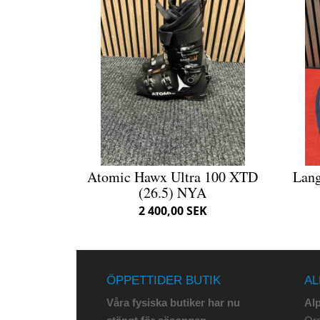
Atomic Hawx Ultra 100 XTD
Lang
(26.5) NYA
2 400,00 SEK
ÖPPETTIDER BUTIK
AL
Våra fysiska butiker har nu
Al