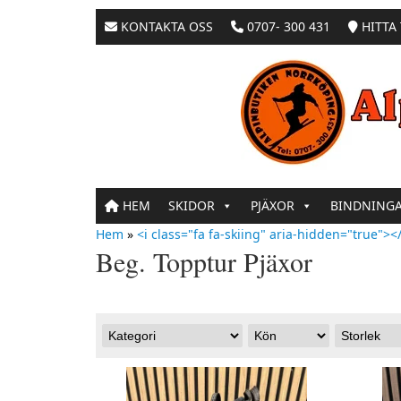
KONTAKTA OSS
0707- 300 431
HITTA 
HEM
SKIDOR
PJÄXOR
BINDNING
Hem
»
<i class="fa fa-skiing" aria-hidden="true"></
Beg. Topptur Pjäxor