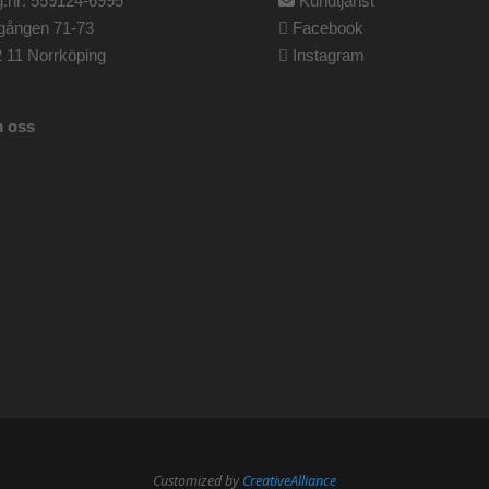
.nr: 559124-6995
Kundtjänst
gången 71-73
Facebook
 11 Norrköping
Instagram
 oss
Customized by
CreativeAlliance