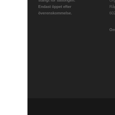
stängt för säsongen.
Org
Endast öppet efter
Rå
överenskommelse.
602
Om