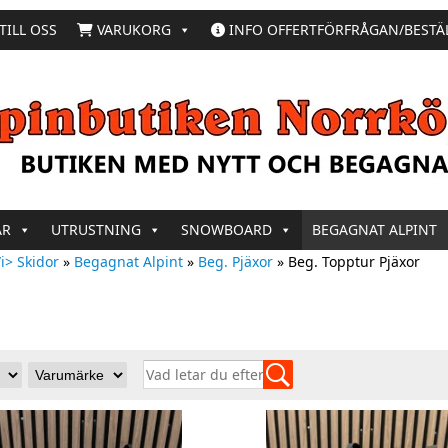
TILL OSS
VARUKORG
INFO OFFERTFÖRFRÅGAN/BESTÄ
AR
UTRUSTNING
SNOWBOARD
BEGAGNAT ALPINT
i> Skidor
»
Begagnat Alpint
»
Beg. Pjäxor
»
Beg. Topptur Pjäxor