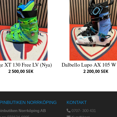
e XT 130 Free LV (Nya)
Dalbello Lupo AX 105 W 
2 500,00 SEK
2 200,00 SEK
PINBUTIKEN NORRKÖPING
KONTAKT
pinbutiken Norrköping AB
0707- 300 431