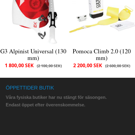
G3 Alpinist Universal (130
Pomoca Climb 2.0 (120
mm)
mm)
1 800,00 SEK
2 200,00 SEK
2 100,00 SEK
2 600,00 SEK
ÖPPETTIDER BUTIK
Våra fysiska butiker har nu stängt för säsongen.
Endast öppet efter överenskommelse.