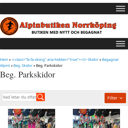
Hem
»
<i class="fa fa-skiing" aria-hidden="true"></i> Skidor
»
Begagnat
Alpint
»
Beg. Skidor
»
Beg. Parkskidor
Beg. Parkskidor
Filter