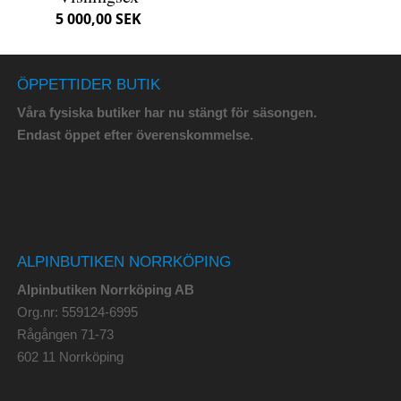
5 000,00 SEK
ÖPPETTIDER BUTIK
Våra fysiska butiker har nu stängt för säsongen.
Endast öppet efter överenskommelse.
ALPINBUTIKEN NORRKÖPING
Alpinbutiken Norrköping AB
Org.nr: 559124-6995
Rågången 71-73
602 11 Norrköping