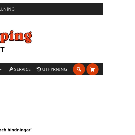
LLNING
SERVICE
UTHYRNING
och bindningar!