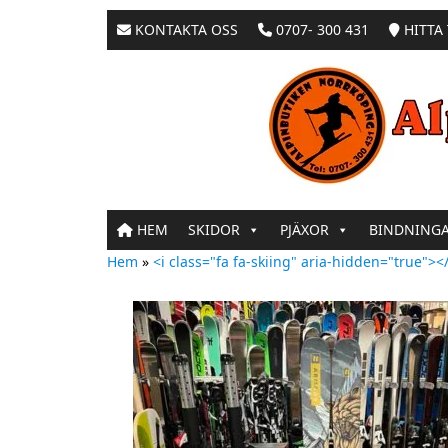
KONTAKTA OSS
0707- 300 431
HITTA 
HEM
SKIDOR
PJÄXOR
BINDNING
Hem
»
<i class="fa fa-skiing" aria-hidden="true"></