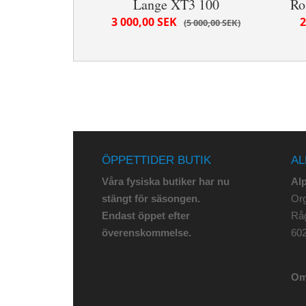
Lange XT3 100
Ro
3 000,00 SEK
2
5 000,00 SEK
ÖPPETTIDER BUTIK
AL
Våra fysiska butiker har nu
Al
stängt för säsongen.
Org
Endast öppet efter
Rå
överenskommelse.
602
Om