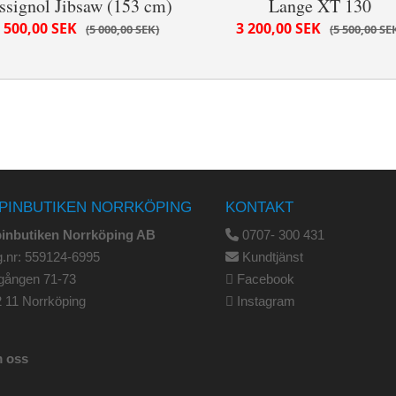
ssignol Jibsaw (153 cm)
Lange XT 130
 500,00 SEK
3 200,00 SEK
5 000,00 SEK
5 500,00 SE
PINBUTIKEN NORRKÖPING
KONTAKT
pinbutiken Norrköping AB
0707- 300 431
.nr: 559124-6995
Kundtjänst
gången 71-73
Facebook
 11 Norrköping
Instagram
 oss