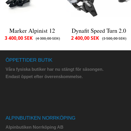
Marker Alpinist 12
Dynafit Speed Turn 2.0
3 400,00 SEK
2 400,00 SEK
4 300,00 SEK
3 500,00 SEK
ÖPPETTIDER BUTIK
Våra fysiska butiker har nu stängt för säsongen.
Endast öppet efter överenskommelse.
ALPINBUTIKEN NORRKÖPING
Alpinbutiken Norrköping AB