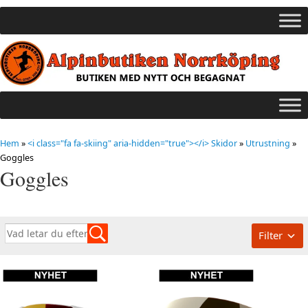
Hem
»
<i class="fa fa-skiing" aria-hidden="true"></i> Skidor
»
Utrustning
»
Goggles
Goggles
Filter