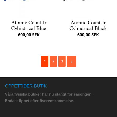
Atomic Count Jr
Atomic Count Jr
Cylindrical Blue
Cylindrical Black
600,00 SEK
600,00 SEK
1
2
3
ÖPPETTIDER BUTIK
Våra fysiska butiker har nu stängt för säsongen.
Endast öppet efter överenskommelse.