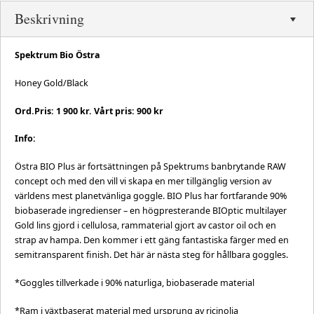
Beskrivning
Spektrum Bio Östra
Honey Gold/Black
Ord.Pris: 1 900 kr. Vårt pris: 900 kr
Info:
Östra BIO Plus är fortsättningen på Spektrums banbrytande RAW
concept och med den vill vi skapa en mer tillgänglig version av
världens mest planetvänliga goggle. BIO Plus har fortfarande 90%
biobaserade ingredienser – en högpresterande BIOptic multilayer
Gold lins gjord i cellulosa, rammaterial gjort av castor oil och en
strap av hampa. Den kommer i ett gäng fantastiska färger med en
semitransparent finish. Det här är nästa steg för hållbara goggles.
*Goggles tillverkade i 90% naturliga, biobaserade material
*Ram i växtbaserat material med ursprung av ricinolja