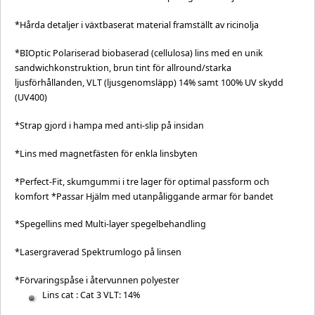
*Hårda detaljer i växtbaserat material framställt av ricinolja
*BIOptic Polariserad biobaserad (cellulosa) lins med en unik
sandwichkonstruktion, brun tint för allround/starka
ljusförhållanden, VLT (ljusgenomsläpp) 14% samt 100% UV skydd
(UV400)
*Strap gjord i hampa med anti-slip på insidan
*Lins med magnetfästen för enkla linsbyten
*Perfect-Fit, skumgummi i tre lager för optimal passform och
komfort *Passar Hjälm med utanpåliggande armar för bandet
*Spegellins med Multi-layer spegelbehandling
*Lasergraverad Spektrumlogo på linsen
*Förvaringspåse i återvunnen polyester
Lins cat : Cat 3 VLT: 14%