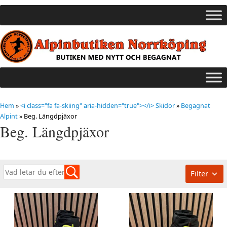
Hem
»
<i class="fa fa-skiing" aria-hidden="true"></i> Skidor
»
Begagnat
Alpint
»
Beg. Längdpjäxor
Beg. Längdpjäxor
Filter