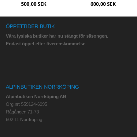
500,00 SEK
600,00 SEK
ÖPPETTIDER BUTIK
Våra fysiska butiker har nu stängt för säsongen.
Endast öppet efter överenskommelse.
ALPINBUTIKEN NORRKÖPING
Alpinbutiken Norrköping AB
Org.nr: 559124-6995
Rågången 71-73
602 11 Norrköping