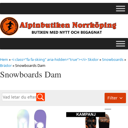
Hem
»
<i class="fa fa-skiing" aria-hidden="true"></i> Skidor
»
Snowboards
»
Brädor
»
Snowboards Dam
Snowboards Dam
Filter