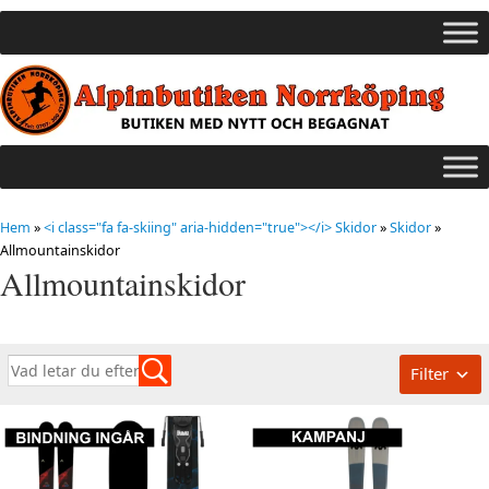
Hem
»
<i class="fa fa-skiing" aria-hidden="true"></i> Skidor
»
Skidor
»
Allmountainskidor
Allmountainskidor
Filter