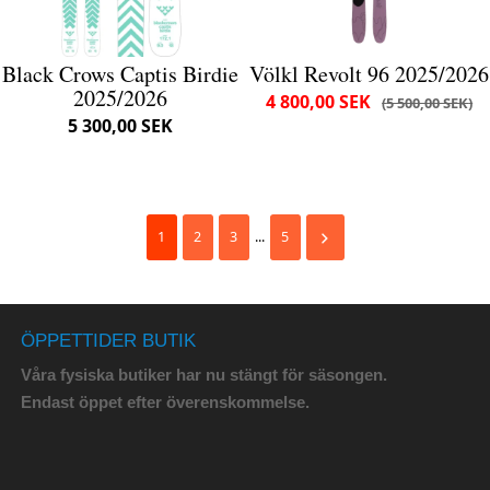
Black Crows Captis Birdie
Völkl Revolt 96 2025/2026
2025/2026
4 800,00 SEK
5 500,00 SEK
5 300,00 SEK
1
2
3
...
5
ÖPPETTIDER BUTIK
Våra fysiska butiker har nu stängt för säsongen.
Endast öppet efter överenskommelse.