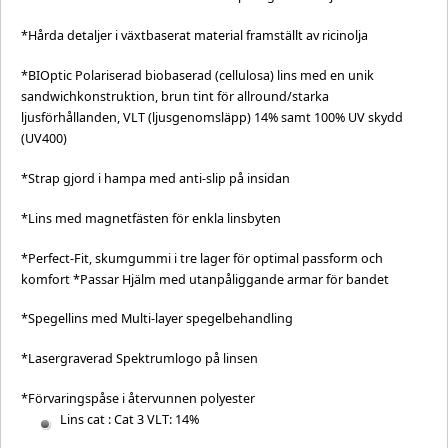
*Hårda detaljer i växtbaserat material framställt av ricinolja
*BIOptic Polariserad biobaserad (cellulosa) lins med en unik
sandwichkonstruktion, brun tint för allround/starka
ljusförhållanden, VLT (ljusgenomsläpp) 14% samt 100% UV skydd
(UV400)
*Strap gjord i hampa med anti-slip på insidan
*Lins med magnetfästen för enkla linsbyten
*Perfect-Fit, skumgummi i tre lager för optimal passform och
komfort *Passar Hjälm med utanpåliggande armar för bandet
*Spegellins med Multi-layer spegelbehandling
*Lasergraverad Spektrumlogo på linsen
*Förvaringspåse i återvunnen polyester
Lins cat : Cat 3 VLT: 14%