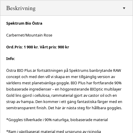
Beskrivning
Spektrum Bio Östra
Carbernet/Mountain Rose
Ord.Pris: 1 900 kr. Vårt pris: 900 kr
Info:
Östra BIO Plus är fortsättningen på Spektrums banbrytande RAW
concept och med den vill vi skapa en mer tillgänglig version av
världens mest planetvänliga goggle. BIO Plus har fortfarande 90%
biobaserade ingredienser – en högpresterande BIOptic multilayer
Gold lins gjord i cellulosa, rammaterial gjort av castor oil och en
strap av hampa. Den kommer i ett gäng fantastiska färger med en
semitransparent finish. Det här är nästa steg för hållbara goggles.
*Goggles tillverkade i 90% naturliga, biobaserade material
*Ram i växtbaserat material med ursprung av ricinolja