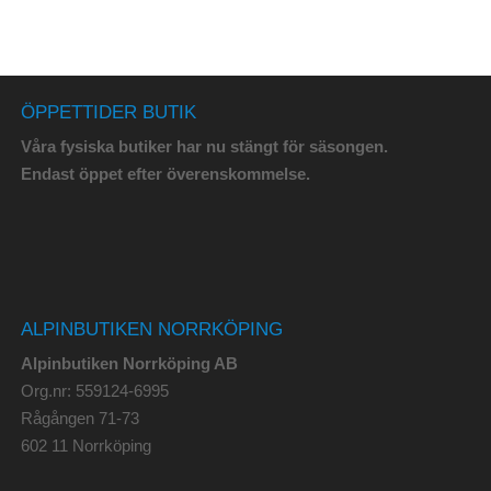
ÖPPETTIDER BUTIK
Våra fysiska butiker har nu stängt för säsongen.
Endast öppet efter överenskommelse.
ALPINBUTIKEN NORRKÖPING
Alpinbutiken Norrköping AB
Org.nr: 559124-6995
Rågången 71-73
602 11 Norrköping