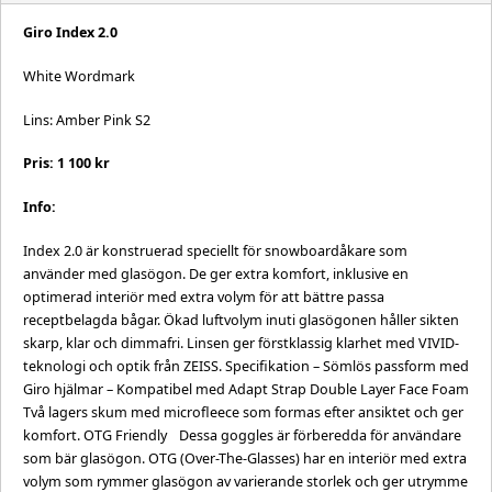
Giro Index 2.0
White Wordmark
Lins: Amber Pink S2
Pris: 1 100 kr
Info:
Index 2.0 är konstruerad speciellt för snowboardåkare som
använder med glasögon. De ger extra komfort, inklusive en
optimerad interiör med extra volym för att bättre passa
receptbelagda bågar. Ökad luftvolym inuti glasögonen håller sikten
skarp, klar och dimmafri. Linsen ger förstklassig klarhet med VIVID-
teknologi och optik från ZEISS. Specifikation – Sömlös passform med
Giro hjälmar – Kompatibel med Adapt Strap Double Layer Face Foam
Två lagers skum med microfleece som formas efter ansiktet och ger
komfort. OTG Friendly Dessa goggles är förberedda för användare
som bär glasögon. OTG (Over-The-Glasses) har en interiör med extra
volym som rymmer glasögon av varierande storlek och ger utrymme