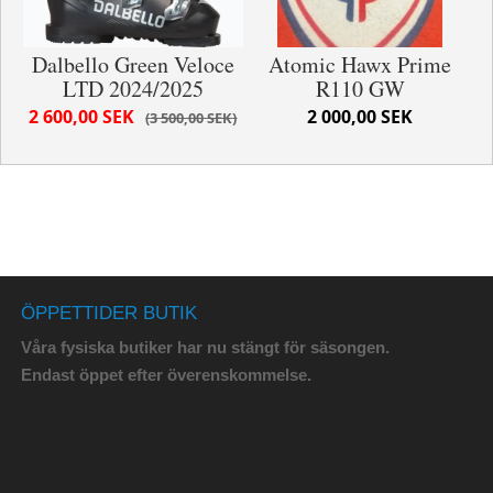
Dalbello Green Veloce
Atomic Hawx Prime
LTD 2024/2025
R110 GW
2 600,00 SEK
2 000,00 SEK
3 500,00 SEK
ÖPPETTIDER BUTIK
Våra fysiska butiker har nu stängt för säsongen.
Endast öppet efter överenskommelse.