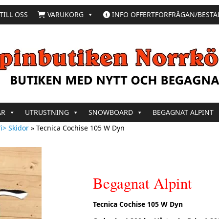
TILL OSS
VARUKORG
INFO OFFERTFÖRFRÅGAN/BESTÄ
AR
UTRUSTNING
SNOWBOARD
BEGAGNAT ALPINT
i> Skidor
»
Tecnica Cochise 105 W Dyn
Begagnat Alpint
Tecnica Cochise 105 W Dyn