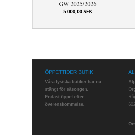
GW 2025/2026
5 000,00 SEK
ÖPPETTIDER BUTIK
AL
Våra fysiska butiker har nu
Al
stängt för säsongen.
Org
Endast öppet efter
Rå
överenskommelse.
602
Om