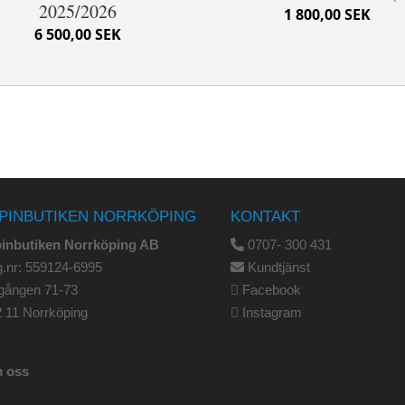
2025/2026
1 800,00 SEK
6 500,00 SEK
PINBUTIKEN NORRKÖPING
KONTAKT
pinbutiken Norrköping AB
0707- 300 431
.nr: 559124-6995
Kundtjänst
gången 71-73
Facebook
 11 Norrköping
Instagram
 oss