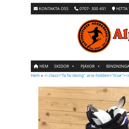
KONTAKTA OSS
0707- 300 431
HITTA 
HEM
SKIDOR
PJÄXOR
BINDNING
Hem
»
<i class="fa fa-skiing" aria-hidden="true"></