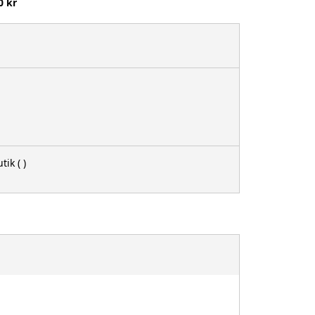
0 kr
tik
( )