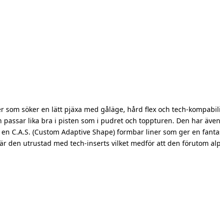
r som söker en lätt pjäxa med gåläge, hård flex och tech-kompabilite
an passar lika bra i pisten som i pudret och toppturen. Den har äv
r en C.A.S. (Custom Adaptive Shape) formbar liner som ger en fanta
är den utrustad med tech-inserts vilket medför att den förutom al