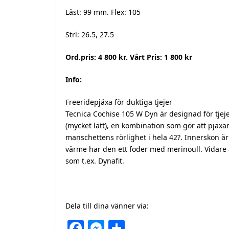
Läst: 99 mm. Flex: 105
Strl: 26.5, 27.5
Ord.pris: 4 800 kr. Vårt Pris: 1 800 kr
Info:
Freeridepjäxa för duktiga tjejer
Tecnica Cochise 105 W Dyn är designad för tjeje
(mycket lätt), en kombination som gör att pjäx
manschettens rörlighet i hela 42?. Innerskon ä
värme har den ett foder med merinoull. Vidare 
som t.ex. Dynafit.
Dela till dina vänner via:
Facebook
Messenger
Dela