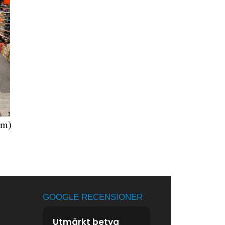
cm)
GOOGLE RECENSIONER
Utmärkt betyg