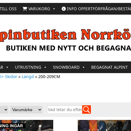
TILL OSS
VARUKORG
INFO OFFERTFÖRFRÅGAN/BESTÄ
AR
UTRUSTNING
SNOWBOARD
BEGAGNAT ALPINT
i> Skidor
»
Längd
»
200-209CM