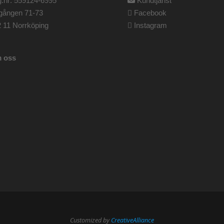
.nr: 559124-6995
Kundtjänst
gången 71-73
Facebook
 11 Norrköping
Instagram
 oss
Customized by
CreativeAlliance