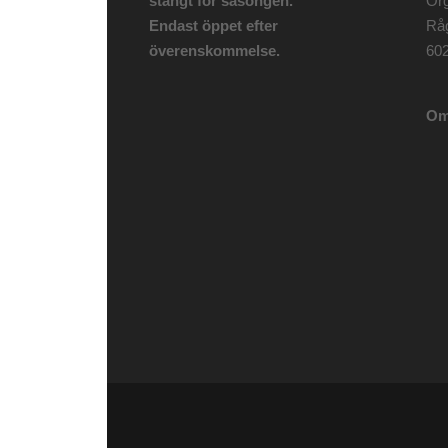
stängt för säsongen.
Org
Endast öppet efter
Rå
överenskommelse.
602
Om