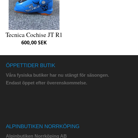
Tecnica Cochise JT R1
600,00 SEK
ÖPPETTIDER BUTIK
Våra fysiska butiker har nu stängt för säsongen.
Endast öppet efter överenskommelse.
ALPINBUTIKEN NORRKÖPING
Alpinbutiken Norrköping AB