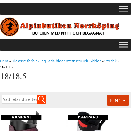
Hem
»
<i class="fa fa-skiing" aria-hidden="true"></i> Skidor
»
Storlek
»
18/18.5
18/18.5
Filter