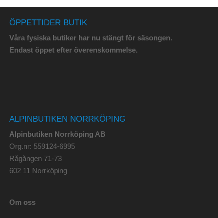
ÖPPETTIDER BUTIK
Våra fysiska butiker har nu stängt för säsongen.
Endast öppet efter överenskommelse.
ALPINBUTIKEN NORRKÖPING
Alpinbutiken Norrköping AB
Org.nr: 559124-6995
Rågången 71-73
602 11 Norrköping
Om oss