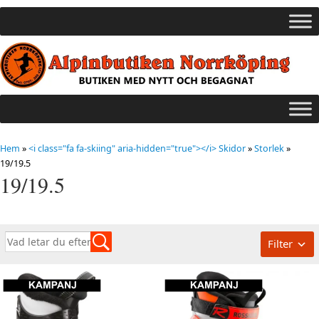
Hem
»
<i class="fa fa-skiing" aria-hidden="true"></i> Skidor
»
Storlek
»
19/19.5
19/19.5
Filter