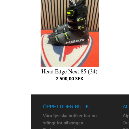
Head Edge Next 85 (34)
2 500,00 SEK
ÖPPETTIDER BUTIK
AL
Våra fysiska butiker har nu
Al
stängt för säsongen.
Org