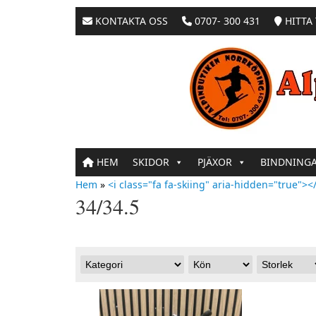
KONTAKTA OSS
0707- 300 431
HITTA 
HEM
SKIDOR
PJÄXOR
BINDNING
Hem
»
<i class="fa fa-skiing" aria-hidden="true"></
34/34.5