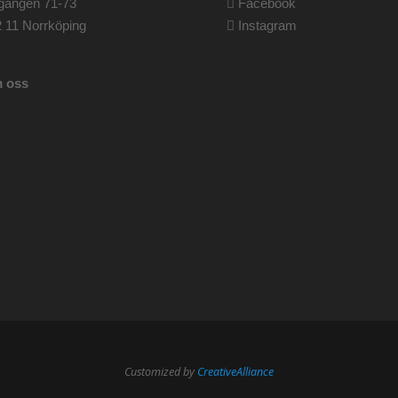
gången 71-73
Facebook
 11 Norrköping
Instagram
 oss
Customized by
CreativeAlliance