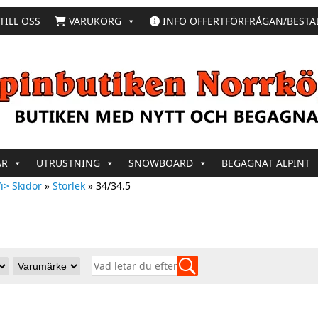
TILL OSS
VARUKORG
INFO OFFERTFÖRFRÅGAN/BESTÄ
AR
UTRUSTNING
SNOWBOARD
BEGAGNAT ALPINT
i> Skidor
»
Storlek
»
34/34.5