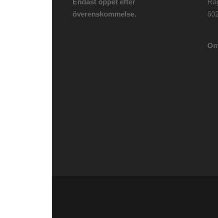
Endast öppet efter
Rå
överenskommelse.
602
Om