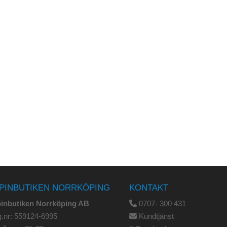
PINBUTIKEN NORRKÖPING
KONTAKT
pinbutiken Norrköping AB
0707- 300 431
.nr: 559124-6995
Kundtjänst