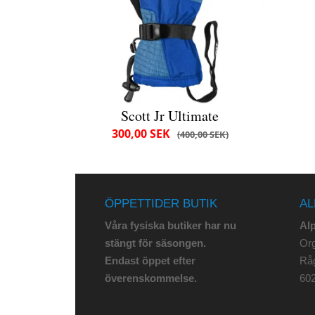
Scott Jr Ultimate
300,00 SEK
400,00 SEK
ÖPPETTIDER BUTIK
AL
Våra fysiska butiker har nu
Al
stängt för säsongen.
Org
Endast öppet efter
Rå
överenskommelse.
602