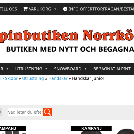
TILL OSS
VARUKORG
INFO OFFERTFÖRFRÅGAN/BESTÄ
AR
UTRUSTNING
SNOWBOARD
BEGAGNAT ALPINT
i> Skidor
»
Utrustning
»
Handskar
»
Handskar Junior