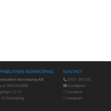
PINBUTIKEN NORRKÖPING
KONTAKT
pinbutiken Norrköping AB
0707- 300 431
.nr: 559124-6995
Kundtjänst
gången 71-73
Facebook
 11 Norrköping
Instagram