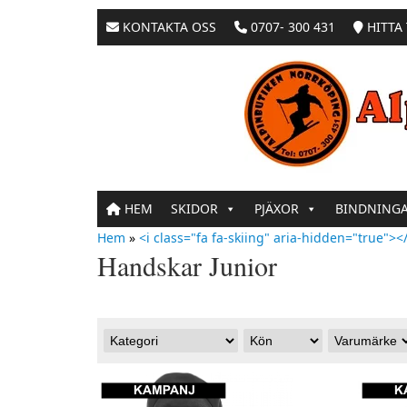
KONTAKTA OSS
0707- 300 431
HITTA 
HEM
SKIDOR
PJÄXOR
BINDNING
Hem
»
<i class="fa fa-skiing" aria-hidden="true"></
Handskar Junior