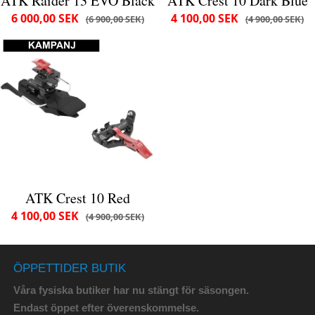
ATK Raider 13 EVO Black
ATK Crest 10 Dark Blue
6 000,00 SEK
4 100,00 SEK
6 900,00 SEK
4 900,00 SEK
ATK Crest 10 Red
4 100,00 SEK
4 900,00 SEK
ÖPPETTIDER BUTIK
Våra fysiska butiker har nu stängt för säsongen.
Endast öppet efter överenskommelse.