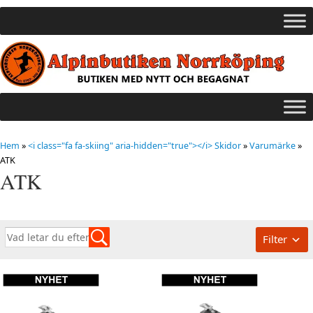
Hem
»
<i class="fa fa-skiing" aria-hidden="true"></i> Skidor
»
Varumärke
»
ATK
ATK
Filter