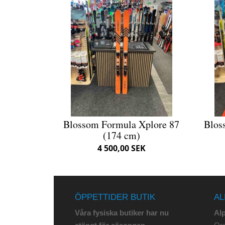
Blossom Formula Xplore 87
Blos
(174 cm)
4 500,00 SEK
ÖPPETTIDER BUTIK
AL
Våra fysiska butiker har nu
Al