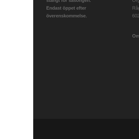
stängt för säsongen.
Org
Endast öppet efter
Rå
överenskommelse.
602
Om