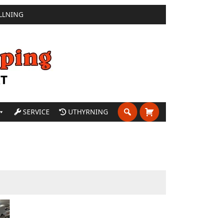
LLNING
SERVICE
UTHYRNING