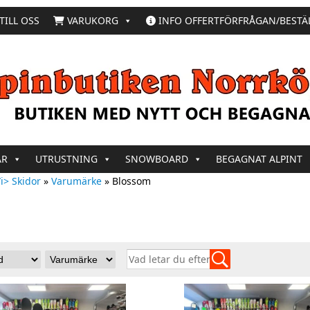
TILL OSS
VARUKORG
INFO OFFERTFÖRFRÅGAN/BESTÄ
AR
UTRUSTNING
SNOWBOARD
BEGAGNAT ALPINT
i> Skidor
»
Varumärke
»
Blossom