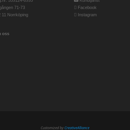
.nr: 559124-6995
Kundtjänst
gången 71-73
Facebook
 11 Norrköping
Instagram
 oss
Customized by
CreativeAlliance