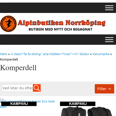
Hem
»
<i class="fa fa-skiing" aria-hidden="true"></i> Skidor
»
Varumärke
»
Komperdell
Komperdell
Filter