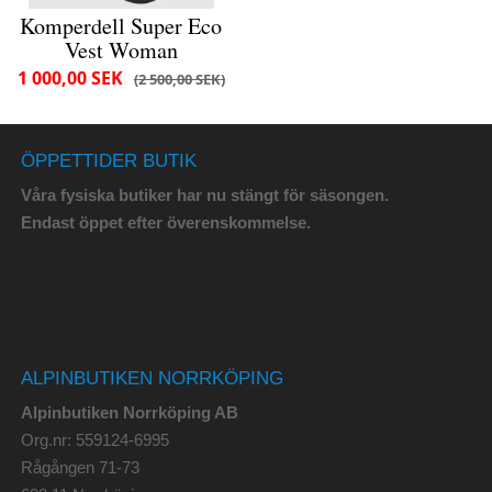
Komperdell Super Eco
Vest Woman
1 000,00 SEK
2 500,00 SEK
ÖPPETTIDER BUTIK
Våra fysiska butiker har nu stängt för säsongen.
Endast öppet efter överenskommelse.
ALPINBUTIKEN NORRKÖPING
Alpinbutiken Norrköping AB
Org.nr: 559124-6995
Rågången 71-73