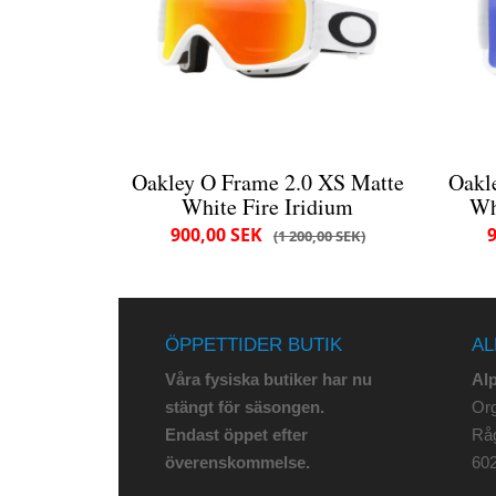
Oakley O Frame 2.0 XS Matte
Oakl
White Fire Iridium
Wh
900,00 SEK
1 200,00 SEK
ÖPPETTIDER BUTIK
AL
Våra fysiska butiker har nu
Al
stängt för säsongen.
Org
Endast öppet efter
Rå
överenskommelse.
602