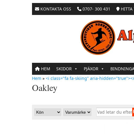
KONTAKTA OSS
0707- 300 431
HITTA 
HEM
SKIDOR
PJÄXOR
BINDNING
Hem
»
<i class="fa fa-skiing" aria-hidden="true"></
Oakley