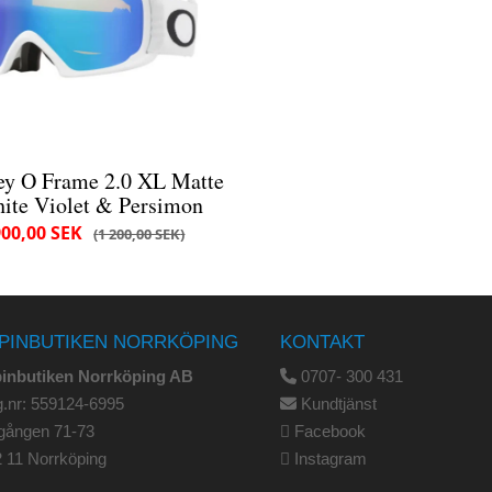
ey O Frame 2.0 XL Matte
ite Violet & Persimon
900,00 SEK
1 200,00 SEK
PINBUTIKEN NORRKÖPING
KONTAKT
pinbutiken Norrköping AB
0707- 300 431
.nr: 559124-6995
Kundtjänst
gången 71-73
Facebook
 11 Norrköping
Instagram