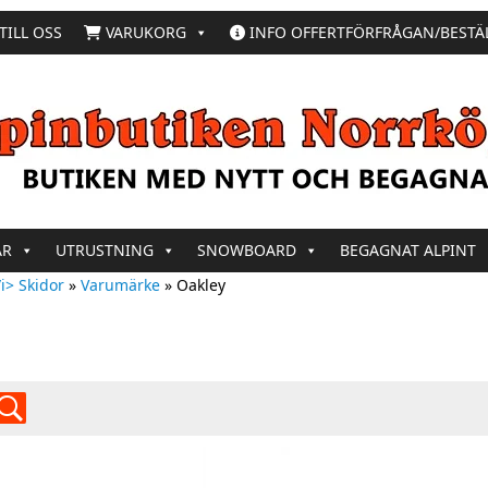
TILL OSS
VARUKORG
INFO OFFERTFÖRFRÅGAN/BESTÄ
AR
UTRUSTNING
SNOWBOARD
BEGAGNAT ALPINT
i> Skidor
»
Varumärke
»
Oakley