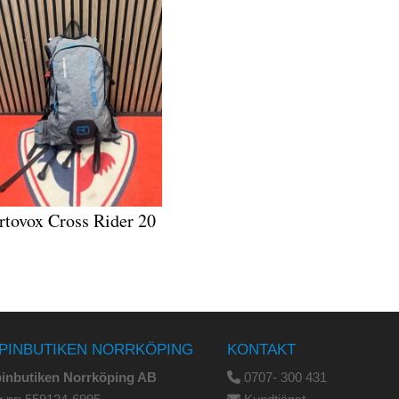
rtovox Cross Rider 20
PINBUTIKEN NORRKÖPING
KONTAKT
pinbutiken Norrköping AB
0707- 300 431