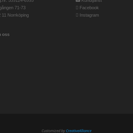
.nr: 559124-6995
Kundtjänst
gången 71-73
Facebook
 11 Norrköping
Instagram
 oss
Customized by
CreativeAlliance