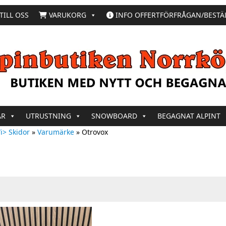
TILL OSS
VARUKORG
INFO OFFERTFÖRFRÅGAN/BESTÄ
AR
UTRUSTNING
SNOWBOARD
BEGAGNAT ALPINT
i> Skidor
»
Varumärke
»
Otrovox