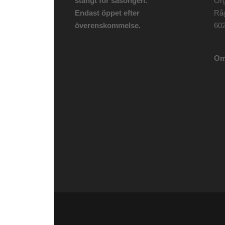
stängt för säsongen.
Org
Endast öppet efter
Rå
överenskommelse.
602
Om