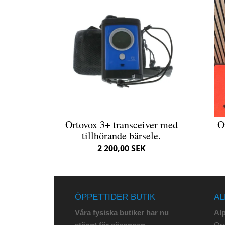
Ortovox 3+ transceiver med
O
tillhörande bärsele.
2 200,00 SEK
ÖPPETTIDER BUTIK
AL
Våra fysiska butiker har nu
Al