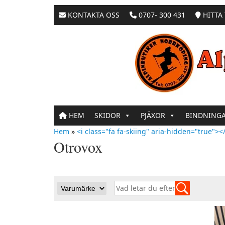
KONTAKTA OSS
0707- 300 431
HITTA 
HEM
SKIDOR
PJÄXOR
BINDNING
Hem
»
<i class="fa fa-skiing" aria-hidden="true"></
Otrovox