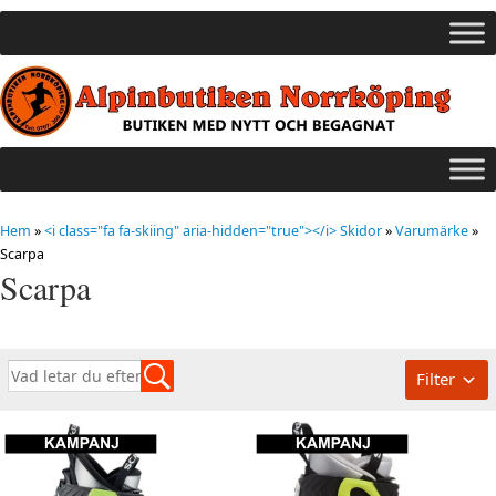
Hem
»
<i class="fa fa-skiing" aria-hidden="true"></i> Skidor
»
Varumärke
»
Scarpa
Scarpa
Filter