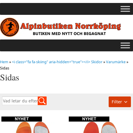
Hem
»
<i class="fa fa-skiing" aria-hidden="true"></i> Skidor
»
Varumärke
»
Sidas
Sidas
Filter