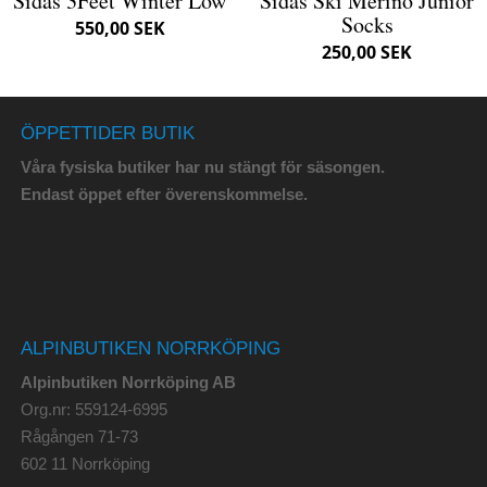
Sidas 3Feet Winter Low
Sidas Ski Merino Junior
Socks
550,00 SEK
250,00 SEK
ÖPPETTIDER BUTIK
Våra fysiska butiker har nu stängt för säsongen.
Endast öppet efter överenskommelse.
ALPINBUTIKEN NORRKÖPING
Alpinbutiken Norrköping AB
Org.nr: 559124-6995
Rågången 71-73
602 11 Norrköping