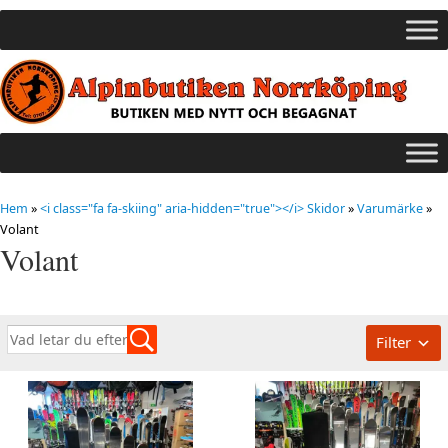
Hem
»
<i class="fa fa-skiing" aria-hidden="true"></i> Skidor
»
Varumärke
»
Volant
Volant
Filter