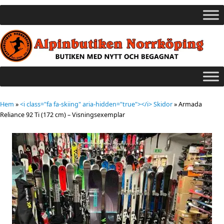
Hem
»
<i class="fa fa-skiing" aria-hidden="true"></i> Skidor
»
Armada
Reliance 92 Ti (172 cm) – Visningsexemplar