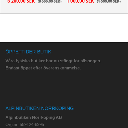
6 200,00 SEK
1 000,00 SEK
8 500,00 SEK
1 500,00 SEK
ÖPPETTIDER BUTIK
Våra fysiska butiker har nu stängt för säsongen.
Endast öppet efter överenskommelse.
ALPINBUTIKEN NORRKÖPING
Alpinbutiken Norrköping AB
Org.nr: 559124-6995