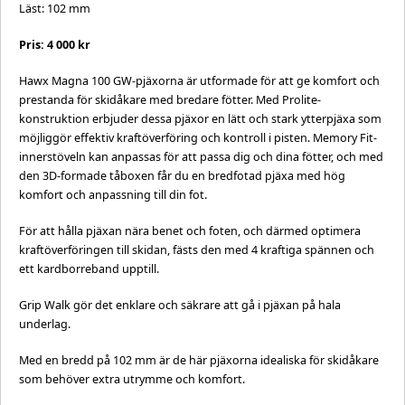
Läst: 102 mm
Pris: 4 000 kr
Hawx Magna 100 GW-pjäxorna är utformade för att ge komfort och
prestanda för skidåkare med bredare fötter. Med Prolite-
konstruktion erbjuder dessa pjäxor en lätt och stark ytterpjäxa som
möjliggör effektiv kraftöverföring och kontroll i pisten. Memory Fit-
innerstöveln kan anpassas för att passa dig och dina fötter, och med
den 3D-formade tåboxen får du en bredfotad pjäxa med hög
komfort och anpassning till din fot.
För att hålla pjäxan nära benet och foten, och därmed optimera
kraftöverföringen till skidan, fästs den med 4 kraftiga spännen och
ett kardborreband upptill.
Grip Walk gör det enklare och säkrare att gå i pjäxan på hala
underlag.
Med en bredd på 102 mm är de här pjäxorna idealiska för skidåkare
som behöver extra utrymme och komfort.