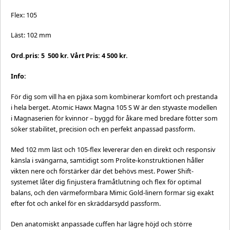
Flex: 105
Läst: 102 mm
Ord.pris: 5 500 kr. Vårt Pris: 4 500 kr.
Info:
För dig som vill ha en pjäxa som kombinerar komfort och prestanda
i hela berget. Atomic Hawx Magna 105 S W är den styvaste modellen
i Magnaserien för kvinnor – byggd för åkare med bredare fötter som
söker stabilitet, precision och en perfekt anpassad passform.
Med 102 mm läst och 105-flex levererar den en direkt och responsiv
känsla i svängarna, samtidigt som Prolite-konstruktionen håller
vikten nere och förstärker där det behövs mest. Power Shift-
systemet låter dig finjustera framåtlutning och flex för optimal
balans, och den värmeformbara Mimic Gold-linern formar sig exakt
efter fot och ankel för en skräddarsydd passform.
Den anatomiskt anpassade cuffen har lägre höjd och större