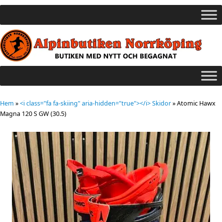
Hem
»
<i class="fa fa-skiing" aria-hidden="true"></i> Skidor
»
Atomic Hawx
Magna 120 S GW (30.5)