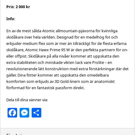
Pris: 2 000 kr
Info:
En av de mest sålda Atomic allmountain-pjäxorna för kvinnliga
skidåkare över hela världen. Designad för en medelhög fot och
erbjuder medium flex som är mer än tillräckligt för de flesta erfarna
skidåkare, Atomic Hawx Prime 95 W är den perfekta partnern för on-
eller offpist. Skidåkare på alla nivåer kommer att uppskatta den
extra stabiliteten och minskade vikten tack vare Prolite – en
revolutionerande lätt konstruktion med extra förstärkningar där det
gäller. Dina fötter kommer att uppskatta den omedelbara
komforten som erbjuds av 3D Gold-linern som är anatomiskt
förformad för en fantastisk passform direkt.
Dela till dina vänner via:
Facebook
Messenger
Dela