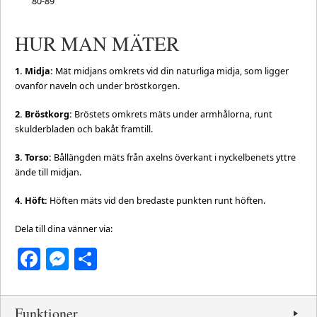
80-89
HUR MAN MÄTER
1. Midja:
Mät midjans omkrets vid din naturliga midja, som ligger
ovanför naveln och under bröstkorgen.
2. Bröstkorg:
Bröstets omkrets mäts under armhålorna, runt
skulderbladen och bakåt framtill.
3. Torso:
Bållängden mäts från axelns överkant i nyckelbenets yttre
ände till midjan.
4. Höft:
Höften mäts vid den bredaste punkten runt höften.
Dela till dina vänner via:
Facebook
Messenger
Dela
Funktioner