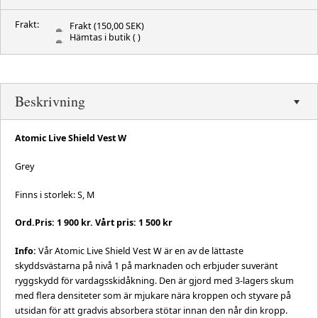
Frakt:
Frakt
(150,00 SEK)
Hämtas i butik
( )
Beskrivning
Atomic Live Shield Vest W
Grey
Finns i storlek: S, M
Ord.Pris: 1 900 kr. Vårt pris: 1 500 kr
Info:
Vår Atomic Live Shield Vest W är en av de lättaste
skyddsvästarna på nivå 1 på marknaden och erbjuder suveränt
ryggskydd för vardagsskidåkning. Den är gjord med 3-lagers skum
med flera densiteter som är mjukare nära kroppen och styvare på
utsidan för att gradvis absorbera stötar innan den når din kropp.