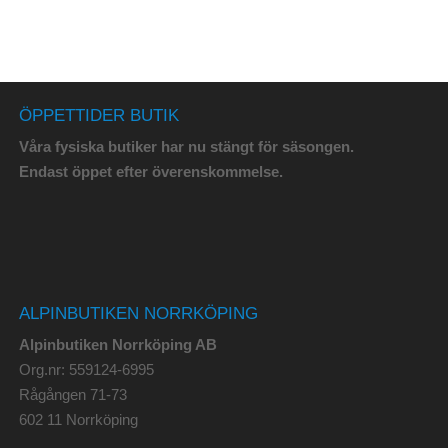
ÖPPETTIDER BUTIK
Våra fysiska butiker har nu stängt för säsongen.
Endast öppet efter överenskommelse.
ALPINBUTIKEN NORRKÖPING
Alpinbutiken Norrköping AB
Org.nr: 559124-6995
Rågången 71-73
602 11 Norrköping