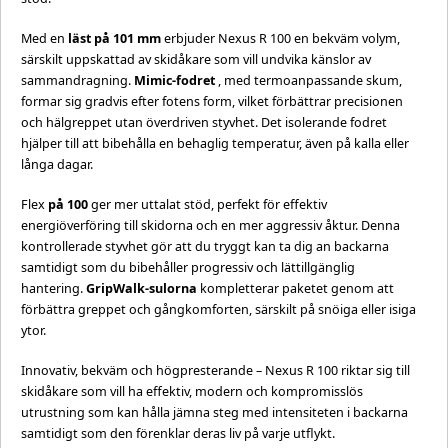
Med en
läst på 101 mm
erbjuder Nexus R 100 en bekväm volym,
särskilt uppskattad av skidåkare som vill undvika känslor av
sammandragning.
Mimic-fodret
, med termoanpassande skum,
formar sig gradvis efter fotens form, vilket förbättrar precisionen
och hälgreppet utan överdriven styvhet. Det isolerande fodret
hjälper till att bibehålla en behaglig temperatur, även på kalla eller
långa dagar.
Flex
på 100
ger mer uttalat stöd, perfekt för effektiv
energiöverföring till skidorna och en mer aggressiv åktur. Denna
kontrollerade styvhet gör att du tryggt kan ta dig an backarna
samtidigt som du bibehåller progressiv och lättillgänglig
hantering.
GripWalk-sulorna
kompletterar paketet genom att
förbättra greppet och gångkomforten, särskilt på snöiga eller isiga
ytor.
Innovativ, bekväm och högpresterande – Nexus R 100 riktar sig till
skidåkare som vill ha effektiv, modern och kompromisslös
utrustning som kan hålla jämna steg med intensiteten i backarna
samtidigt som den förenklar deras liv på varje utflykt.