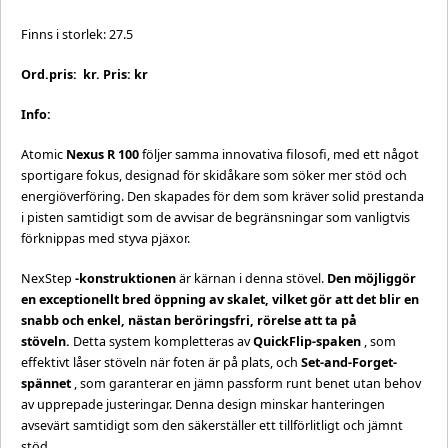
Finns i storlek: 27.5
Ord.pris: kr. Pris: kr
Info:
Atomic
Nexus R 100
följer samma innovativa filosofi, med ett något
sportigare fokus, designad för skidåkare som söker mer stöd och
energiöverföring. Den skapades för dem som kräver solid prestanda
i pisten samtidigt som de avvisar de begränsningar som vanligtvis
förknippas med styva pjäxor.
NexStep
-konstruktionen
är kärnan i denna stövel.
Den möjliggör
en exceptionellt bred öppning av skalet, vilket gör att det blir en
snabb och enkel, nästan beröringsfri, rörelse att ta på
stöveln.
Detta system kompletteras av
QuickFlip-spaken
, som
effektivt låser stöveln när foten är på plats, och
Set-and-Forget-
spännet
, som garanterar en jämn passform runt benet utan behov
av upprepade justeringar. Denna design minskar hanteringen
avsevärt samtidigt som den säkerställer ett tillförlitligt och jämnt
stöd.