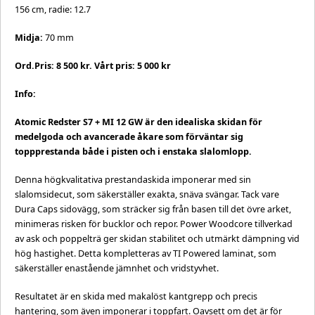
156 cm, radie: 12.7
Midja:
70 mm
Ord.Pris: 8 500 kr. Vårt pris: 5 000 kr
Info:
Atomic Redster S7 + MI 12 GW är den idealiska skidan för
medelgoda och avancerade åkare som förväntar sig
toppprestanda både i pisten och i enstaka slalomlopp.
Denna högkvalitativa prestandaskida imponerar med sin
slalomsidecut, som säkerställer exakta, snäva svängar. Tack vare
Dura Caps sidovägg, som sträcker sig från basen till det övre arket,
minimeras risken för bucklor och repor. Power Woodcore tillverkad
av ask och poppelträ ger skidan stabilitet och utmärkt dämpning vid
hög hastighet. Detta kompletteras av TI Powered laminat, som
säkerställer enastående jämnhet och vridstyvhet.
Resultatet är en skida med makalöst kantgrepp och precis
hantering, som även imponerar i toppfart. Oavsett om det är för