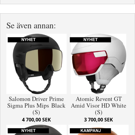
Se även annan:
Salomon Driver Prime
Atomic Revent GT
Sigma Plus Mips Black
Amid Visor HD White
(S)
(S)
4 700,00 SEK
3 700,00 SEK