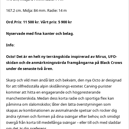
167.2 cm. Midja: 84 mm. Radie: 14 m
Ord.Pris: 11 500 kr. Vårt pris: 5 900 kr
Nyservade med fina kanter och belag.
Info:
Octo! Det är en helt ny terrängskida inspirerad av Mirus, UFO-
skidan och de anmärkningsvärda framgångarna på Black Crows
under de senaste två åren.
Skarp och vild men ändå lätt och bekväm, den nya Octo är designad
för att tillfredsställa alpin skidåknings-esteter. Carving-purister
kommer att hitta en engagerande och högpresterande
manchesterskida. Medan dess korta radie och sportiga flex kan
påminna om slalomskidor, låter den lätta överstyrningen som
skapas av kombinationen av avsmalnande spetsar och rocker dig
ändra rytmen och formen på dina svängar efter behov, och smidigt
övergå från korta till medellånga svängar – eller till och med sladdar
om det är din preferens.