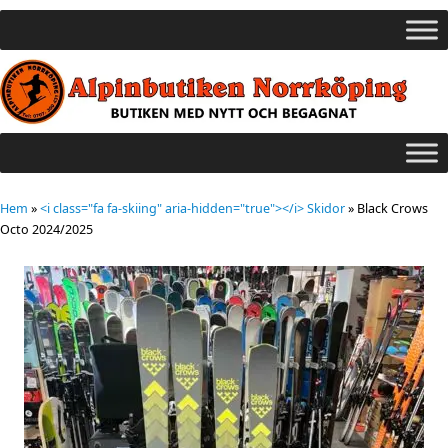
Hem
»
<i class="fa fa-skiing" aria-hidden="true"></i> Skidor
»
Black Crows
Octo 2024/2025