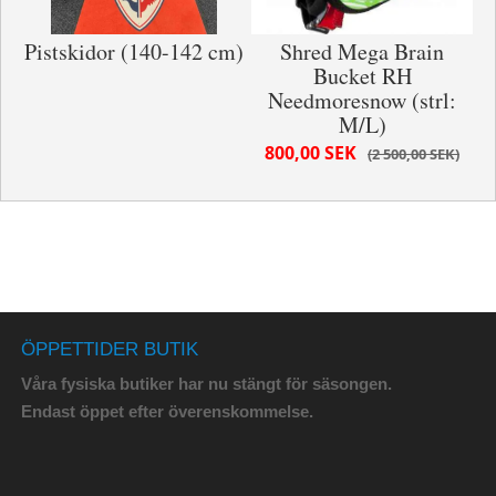
Pistskidor (140-142 cm)
Shred Mega Brain
Bucket RH
Needmoresnow (strl:
M/L)
800,00 SEK
2 500,00 SEK
ÖPPETTIDER BUTIK
Våra fysiska butiker har nu stängt för säsongen.
Endast öppet efter överenskommelse.