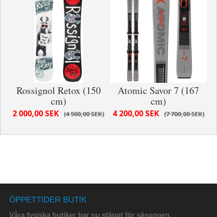
Rossignol Retox (150
Atomic Savor 7 (167
cm)
cm)
2 000,00 SEK
4 200,00 SEK
4 500,00 SEK
7 700,00 SEK
ÖPPETTIDER BUTIK
Våra fysiska butiker har nu stängt för säsongen.