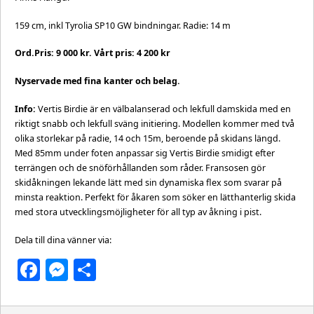
159 cm, inkl Tyrolia SP10 GW bindningar. Radie: 14 m
Ord.Pris: 9 000 kr. Vårt pris: 4 200 kr
Nyservade med fina kanter och belag.
Info:
Vertis Birdie är en välbalanserad och lekfull damskida med en
riktigt snabb och lekfull sväng initiering. Modellen kommer med två
olika storlekar på radie, 14 och 15m, beroende på skidans längd.
Med 85mm under foten anpassar sig Vertis Birdie smidigt efter
terrängen och de snöförhållanden som råder. Fransosen gör
skidåkningen lekande lätt med sin dynamiska flex som svarar på
minsta reaktion. Perfekt för åkaren som söker en lätthanterlig skida
med stora utvecklingsmöjligheter för all typ av åkning i pist.
Dela till dina vänner via:
Facebook
Messenger
Dela