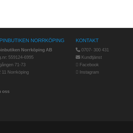
PINBUTIKEN NORRKÖPING
KONTAKT
pinbutiken Norrköping AB
0707- 300 431
.nr: 559124-6995
Kundtjänst
gången 71-73
Facebook
 11 Norrköping
Instagram
 oss