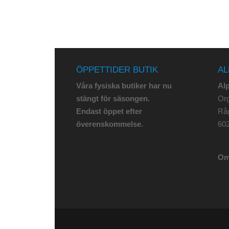
ÖPPETTIDER BUTIK
AL
Våra fysiska butiker har nu
Al
stängt för säsongen.
Org
Endast öppet efter
Rå
överenskommelse.
602
Om