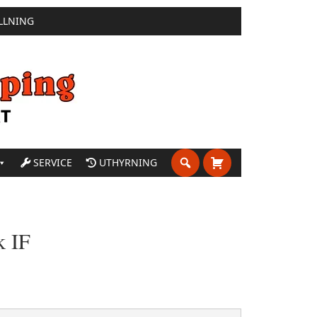
LLNING
SERVICE
UTHYRNING
k IF