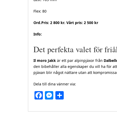
Flex: 80
Ord.Pris: 2 800 kr. Vårt pris: 2 500 kr
Info:
Det perfekta valet för fri
Il moro Jakk
är ett par alpinpjäxor från
Dalbel
den bibehåller alla egenskaper du vill ha för at
pjäxan blir något nättare utan att kompromissa
Dela till dina vänner via:
Facebook
Messenger
Dela