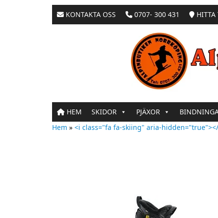
KONTAKTA OSS
0707- 300 431
HITTA 
HEM
SKIDOR
PJÄXOR
BINDNING
Hem
»
<i class="fa fa-skiing" aria-hidden="true"></