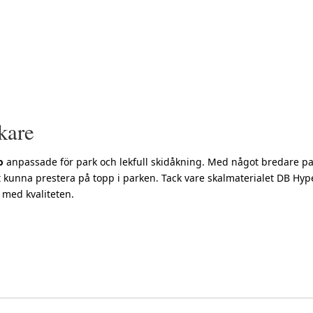
åkare
lo
anpassade för park och lekfull skidåkning. Med något bredare p
t kunna prestera på topp i parken. Tack vare skalmaterialet DB Hyperl
 med kvaliteten.