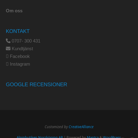
Om oss
KONTAKT
0707- 300 431
Kundtjänst
Facebook
Instagram
GOOGLE RECENSIONER
Customized by
CreativeAlliance
Alpinbutiken Norrköping AB
| Powered by
Mantra
&
WordPress.