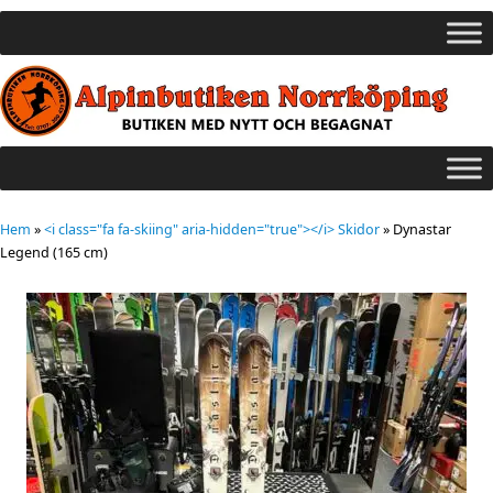
Hem
»
<i class="fa fa-skiing" aria-hidden="true"></i> Skidor
»
Dynastar
Legend (165 cm)