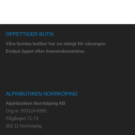
ÖPPETTIDER BUTIK
Våra fysiska butiker har nu stängt för säsongen.
Endast öppet efter överenskommelse.
ALPINBUTIKEN NORRKÖPING
Alpinbutiken Norrköping AB
Org.nr: 559124-6995
Rågången 71-73
602 11 Norrköping