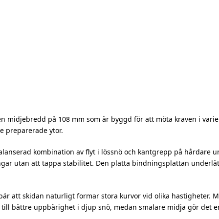
n midjebredd på 108 mm som är byggd för att möta kraven i varier
re preparerade ytor.
alanserad kombination av flyt i lössnö och kantgrepp på hårdare 
r utan att tappa stabilitet. Den platta bindningsplattan underlätt
är att skidan naturligt formar stora kurvor vid olika hastigheter. 
r till bättre uppbärighet i djup snö, medan smalare midja gör det en