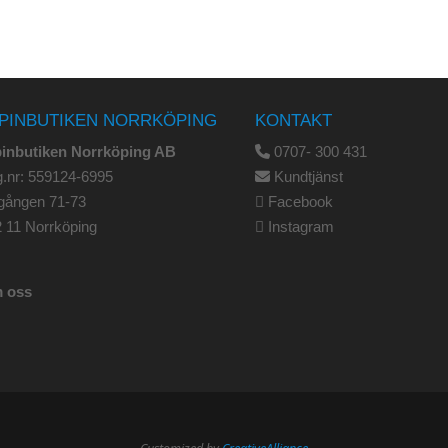
PINBUTIKEN NORRKÖPING
KONTAKT
pinbutiken Norrköping AB
0707- 300 431
.nr: 559124-6995
Kundtjänst
gången 71-73
Facebook
 11 Norrköping
Instagram
 oss