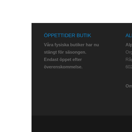
ÖPPETTIDER BUTIK
AL
Våra fysiska butiker har nu
Al
stängt för säsongen.
Org
Endast öppet efter
Rå
överenskommelse.
602
Om