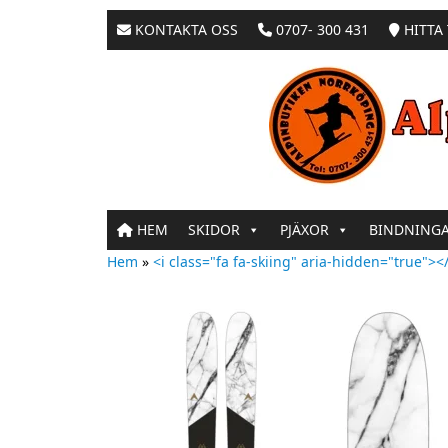
KONTAKTA OSS
0707- 300 431
HITTA 
HEM
SKIDOR
PJÄXOR
BINDNING
Hem
»
<i class="fa fa-skiing" aria-hidden="true"></