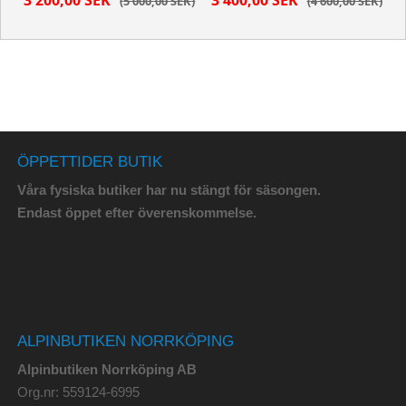
3 200,00 SEK
3 400,00 SEK
5 000,00 SEK
4 600,00 SEK
ÖPPETTIDER BUTIK
Våra fysiska butiker har nu stängt för säsongen.
Endast öppet efter överenskommelse.
ALPINBUTIKEN NORRKÖPING
Alpinbutiken Norrköping AB
Org.nr: 559124-6995