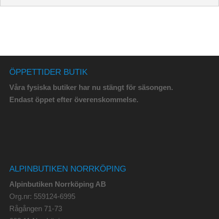
ÖPPETTIDER BUTIK
Våra fysiska butiker har nu stängt för säsongen.
Endast öppet efter överenskommelse.
ALPINBUTIKEN NORRKÖPING
Alpinbutiken Norrköping AB
Org.nr: 559124-6995
Rågången 71-73