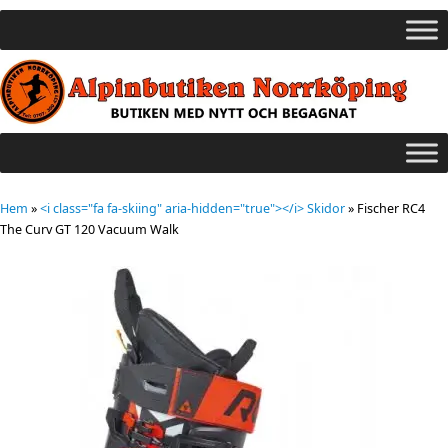
Hem
»
<i class="fa fa-skiing" aria-hidden="true"></i> Skidor
»
Fischer RC4
The Curv GT 120 Vacuum Walk